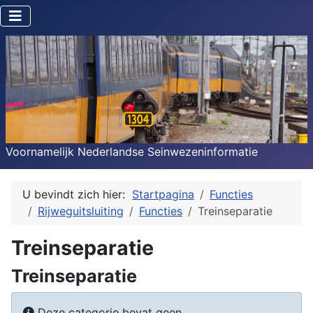
Voornamelijk Nederlandse Seinwezeninformatie
U bevindt zich hier:
Startpagina
Functies
Rijweguitsluiting
Functies
Treinseparatie
Treinseparatie
Treinseparatie
Toon #
Informatie
Deze categorie bevat geen