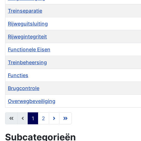
Treinseparatie
Rijweguitsluiting
Rijwegintegriteit
Functionele Eisen
Treinbeheersing
Functies
Brugcontrole
Overwegbeveiliging
Artikelen
1
2
Subcategorieën