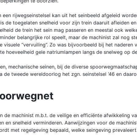
 beperkingen te doorzien.
n een rijwegseinstelsel kan uit het seinbeeld afgeleid worde
de toegelaten snelheid voor zijn trein daaruit afleiden en
lheid de trein het sein mag passeren en meestal ook welke s
en minder belangrijke rol speelt, maar de machinist zal nog
visuele “vervuiling”. Zo was bijvoorbeeld bij het naderen v
rote hoeveelheid gele natriumlampen langs de snelweg op d
en, mechanische seinen, bij de diverse spoorwegmaatschappi
na de tweede wereldoorlog het zgn. seinstelsel ‘46 en daaro
poorwegnet
 de machinist m.b.t. de veilige en efficiënte afwikkeling 
en en snelheid verminderen. Aanwijzingen voor de machini
rdt met regelgeving bepaald, welke seingeving prevaleert.