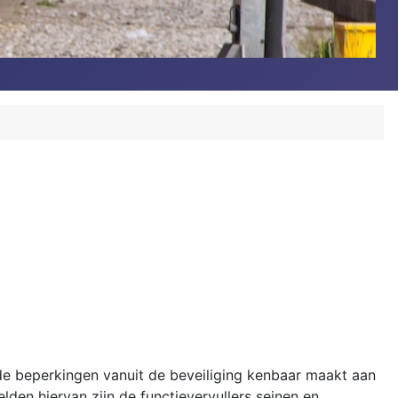
de beperkingen vanuit de beveiliging kenbaar maakt aan
elden hiervan zijn de functievervullers seinen en