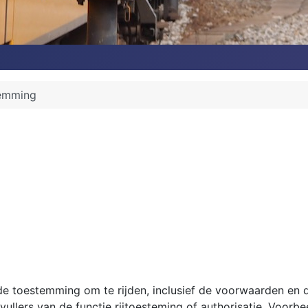
temming
e toestemming om te rijden, inclusief de voorwaarden en 
vullers van de functie rijtoesteming of authorisatie. Voorbe