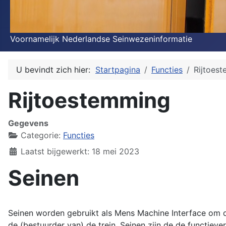
Voornamelijk Nederlandse Seinwezeninformatie
U bevindt zich hier:
Startpagina
Functies
Rijtoes
Rijtoestemming
Gegevens
Categorie:
Functies
Laatst bijgewerkt: 18 mei 2023
Seinen
Seinen worden gebruikt als Mens Machine Interface om d
de (bestuurder van) de trein. Seinen zijn de de functiever