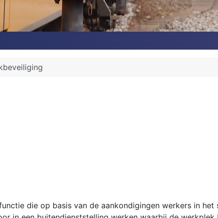
beveiliging
unctie die op basis van de aankondigingen werkers in het s
poor in een buitendienststelling werken waarbij de werkpl