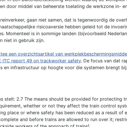
inen door middel van beheerste toelating de werkzone in- en
reinverkeer, gaan niet samen, dat is tegenwoordig de ov
maatschappelijke risicoaversie hebben geleid tot de invoe
ières. Momenteel is in sommige landen (bijvoorbeeld Nederla
niet in gebruik zijn.
ttee een overzichtsartikel van werkplekbeschermingsmidde
E ITC report 49 on trackworker safety
. De focus van dat ra
s en infrastructuur op hoogte voor die systemen brengt bi
 stelt: 2.7 The means should be provided for protecting tr
uirement, whether or not they affect the train control system 
king place or where safety has been reduced as a result of en
omplete and before trains are allowed to run over it; restri
ackside workers of the approach of trains].