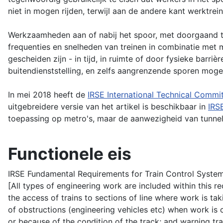
niet in mogen rijden, terwijl aan de andere kant werktre
Werkzaamheden aan of nabij het spoor, met doorgaand t
frequenties en snelheden van treinen in combinatie met 
gescheiden zijn - in tijd, in ruimte of door fysieke barr
buitendienststelling, en zelfs aangrenzende sporen mogen 
In mei 2018 heeft de
IRSE International Technical Commi
uitgebreidere versie van het artikel is beschikbaar in
IRS
toepassing op metro's, maar de aanwezigheid van tunnel
Functionele eis
IRSE Fundamental Requirements for Train Control Systems
[All types of engineering work are included within this req
the access of trains to sections of line where work is ta
of obstructions (engineering vehicles etc) when work is c
or because of the condition of the track; and warning tr