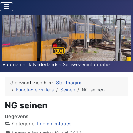
Voornamelijk Nederlandse Seinwezeninformatie
U bevindt zich hier:
Startpagina
Functievervullers
Seinen
NG seinen
NG seinen
Gegevens
Categorie:
Implementaties
Laatst bijgewerkt: 18 juni 2023